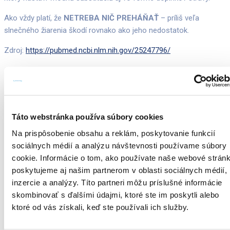
Ako vždy platí, že
NETREBA NIČ PREHÁŇAŤ
– príliš veľa
slnečného žiarenia škodí rovnako ako jeho nedostatok.
Zdroj:
https://pubmed.ncbi.nlm.nih.gov/25247796/
Napíšte nám
Táto webstránka používa súbory cookies
Na prispôsobenie obsahu a reklám, poskytovanie funkcií
sociálnych médií a analýzu návštevnosti používame súbory
cookie. Informácie o tom, ako používate naše webové stránk
poskytujeme aj našim partnerom v oblasti sociálnych médií,
inzercie a analýzy. Títo partneri môžu príslušné informácie
skombinovať s ďalšími údajmi, ktoré ste im poskytli alebo
ktoré od vás získali, keď ste používali ich služby.
Súhlasím so spracovaním osobných údajov
Zásady ochrany