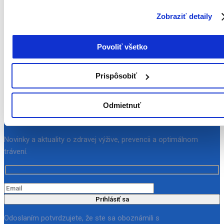
údajov
|
Súhlas
Zobraziť detaily
Zdieľať:
Povoliť všetko
Prispôsobiť
Odmietnuť
Symptomedica newsletter
Novinky a aktuality o zdravej výžive, prevencii a optimálnom
trávení.
Prihlásiť sa
Odoslaním potvrdzujete, že ste sa oboznámili s