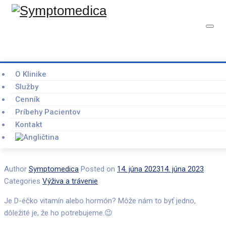
D – vitamín alebo
O Klinike
OBJEDNAŤ KONZULTÁCIU
Služby
hormón?
Cenník
Príbehy Pacientov
Kontakt
Home
Symptomedica
–
Blog
–
Výživa a trávenie
–
D –
vitamín alebo hormón?
Author
Symptomedica
Posted on
14. júna 2023
14. júna 2023
Categories
Výživa a trávenie
Je D-éčko vitamín alebo hormón? Môže nám to byť jedno,
dôležité je, že ho potrebujeme.😉