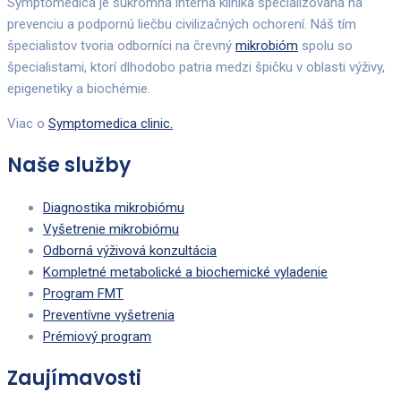
Symptomedica je súkromná interná klinika špecializovaná na
prevenciu a podpornú liečbu civilizačných ochorení. Náš tím
špecialistov tvoria odborníci na črevný
mikrobióm
spolu so
špecialistami, ktorí dlhodobo patria medzi špičku v oblasti výživy,
epigenetiky a biochémie.
Viac o
Symptomedica clinic.
Naše služby
Diagnostika mikrobiómu
Vyšetrenie mikrobiómu
Odborná výživová konzultácia
Kompletné metabolické a biochemické vyladenie
Program FMT
Preventívne vyšetrenia
Prémiový program
Zaujímavosti