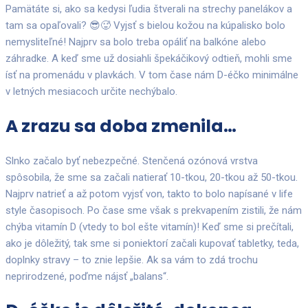
Pamätáte si, ako sa kedysi ľudia štverali na strechy panelákov a
tam sa opaľovali? 😎🥵 Vyjsť s bielou kožou na kúpalisko bolo
nemysliteľné! Najprv sa bolo treba opáliť na balkóne alebo
záhradke. A keď sme už dosiahli špekáčikový odtieň, mohli sme
ísť na promenádu v plavkách. V tom čase nám D-éčko minimálne
v letných mesiacoch určite nechýbalo.
A zrazu sa doba zmenila…
Slnko začalo byť nebezpečné. Stenčená ozónová vrstva
spôsobila, že sme sa začali natierať 10-tkou, 20-tkou až 50-tkou.
Najprv natrieť a až potom vyjsť von, takto to bolo napísané v life
style časopisoch. Po čase sme však s prekvapením zistili, že nám
chýba vitamín D (vtedy to bol ešte vitamín)! Keď sme si prečítali,
ako je dôležitý, tak sme si poniektorí začali kupovať tabletky, teda,
doplnky stravy – to znie lepšie. Ak sa vám to zdá trochu
neprirodzené, poďme nájsť „balans“.