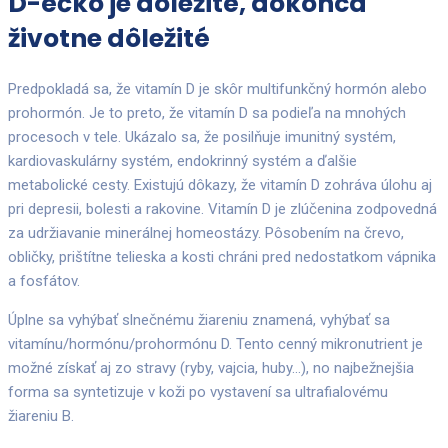
D-éčko je dôležité, dokonca
životne dôležité
Predpokladá sa, že vitamín D je skôr multifunkčný hormón alebo
prohormón. Je to preto, že vitamín D sa podieľa na mnohých
procesoch v tele. Ukázalo sa, že posilňuje imunitný systém,
kardiovaskulárny systém, endokrinný systém a ďalšie
metabolické cesty. Existujú dôkazy, že vitamín D zohráva úlohu aj
pri depresii, bolesti a rakovine. Vitamín D je zlúčenina zodpovedná
za udržiavanie minerálnej homeostázy. Pôsobením na črevo,
obličky, prištítne telieska a kosti chráni pred nedostatkom vápnika
a fosfátov.
Úplne sa vyhýbať slnečnému žiareniu znamená, vyhýbať sa
vitamínu/hormónu/prohormónu D. Tento cenný mikronutrient je
možné získať aj zo stravy (ryby, vajcia, huby…), no najbežnejšia
forma sa syntetizuje v koži po vystavení sa ultrafialovému
žiareniu B.