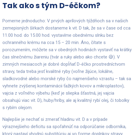
Tak ako s tým D-éčkom?
Pomerne jednoducho: V prvých aprílových týždňoch sa v našich
zemepisných šírkach dostaneme k vit. D tak, že sa v čase od cca
11.00 hod. do 15.00 hod. vystavíme obednému slnku bez
ochranného krému na cca 15 – 20 min. Áno, čítate s
porozumením, môžete sa v obedných hodinách vystaviť na krátky
čas slnečnému žiareniu (tvár a ruky alebo ako chcete 😅). V
zimných mesiacoch je dobré dopĺňať D-éčko prostredníctvom
stravy, teda treba jesť kvalitné ryby (voľne žijúce, lokálne,
sladkovodné alebo morské ryby čo najmenšieho vzrastu – tak sa
vyhnete zvýšenej kontaminácii ťažkých kovov a mikroplastov),
vajcia z voľného výbehu (keď je sliepka šťastná, jej vajcia
obsahujú viac vit. D), huby/hríby, ale aj kvalitný rybí olej, či tobolky
s rybím olejom.
Najlepšie je nechať si zmerať hladinu vit. D a v prípade
výraznejšieho deficitu sa spoľahnúť na odporúčanie odborníka,
ktorý nastaví vhodnú substitúciu aj vo forme doplnkov stravy.