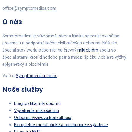
office@symptomedica.com
O nás
Symptomedica je súkromná interná klinika špecializovaná na
prevenciu a podpornú liečbu civilizačných ochorení. Náš tím
špecialistov tvoria odborníci na črevný
mikrobióm
spolu so
špecialistami, ktorí dlhodobo patria medzi špičku v oblasti výživy,
epigenetiky a biochémie.
Viac o
Symptomedica clinic.
Naše služby
Diagnostika mikrobiómu
Vyšetrenie mikrobiómu
Odborná výživová konzultácia
Kompletné metabolické a biochemické vyladenie
Program FMT