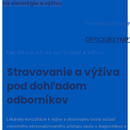
na dietológiu a výživu
Prostredníctvo
OFFICE@SYMP
SME ŠPECIALISTI NA DIETOLÓGIU A VÝŽIVU
Stravovanie a výživa
pod dohľadom
odborníkov
Lekárske konzultácie k výžive a stravovaniu tvoria súčasť
celostného personalizovaného prístupu spolu s diagnostikou a