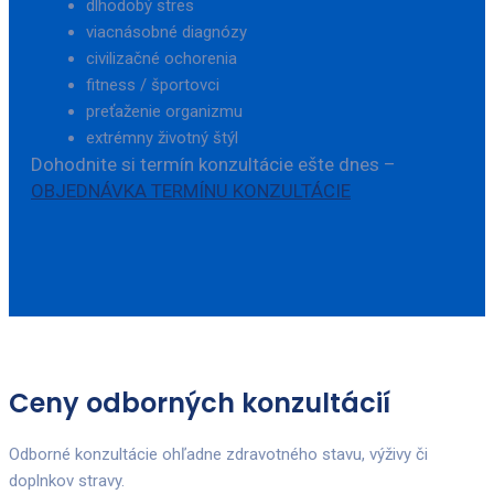
dlhodobý stres
viacnásobné diagnózy
civilizačné ochorenia
fitness / športovci
preťaženie organizmu
extrémny životný štýl
Dohodnite si termín konzultácie ešte dnes –
OBJEDNÁVKA TERMÍNU KONZULTÁCIE
Ceny odborných konzultácií
Odborné konzultácie ohľadne zdravotného stavu, výživy či
doplnkov stravy.