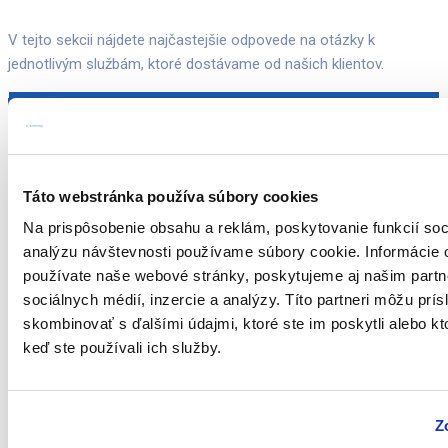
V tejto sekcii nájdete najčastejšie odpovede na otázky k
jednotlivým službám, ktoré dostávame od našich klientov.
Kedy a prečo by som mal
navštíviť dietológa?
Táto webstránka používa súbory cookies
Ak máte sedavé zamestnanie, ste dlhodobo pod stresom,
Na prispôsobenie obsahu a reklám, poskytovanie funkcií soc
vaša strava je nevyvážená alebo oklieštená rôznymi
analýzu návštevnosti používame súbory cookie. Informácie 
intoleranciami, máte rôzne diagnózy, trpíte podvýživou,
používate naše webové stránky, poskytujeme aj našim partn
nadváhou alebo ste sa už párkrát pokúšali chudnúť na
sociálnych médií, inzercie a analýzy. Títo partneri môžu prí
vlastnú päsť, je vhodné kontaktovať dietológa.
skombinovať s ďalšími údajmi, ktoré ste im poskytli alebo kto
Optimalizácia výživy podľa aktuálnych potrieb tela je
keď ste používali ich služby.
dôležitý nástroj na úpravu hmotnosti, zlepšenie kondície,
dlhodobé udržanie zdravia a preventívne pôsobenie proti
chronickým či civilizačným ochoreniam.
Z