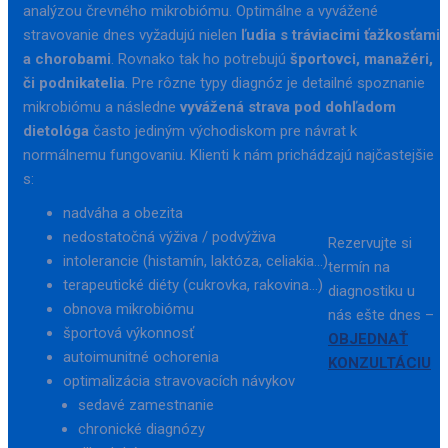
analýzou črevného mikrobiómu. Optimálne a vyvážené
stravovanie dnes vyžadujú nielen
ľudia s tráviacimi ťažkosťami
a chorobami
. Rovnako tak ho potrebujú
športovci, manažéri,
či podnikatelia
. Pre rôzne typy diagnóz je detailné spoznanie
mikrobiómu a následne
vyvážená strava pod dohľadom
dietológa
často jediným východiskom pre návrat k
normálnemu fungovaniu. Klienti k nám prichádzajú najčastejšie
s:
nadváha a obezita
nedostatočná výživa / podvýživa
Rezervujte si
intolerancie (histamín, laktóza, celiakia...)
termín na
terapeutické diéty (cukrovka, rakovina...)
diagnostiku u
obnova mikrobiómu
nás ešte dnes –
športová výkonnosť
OBJEDNAŤ
autoimunitné ochorenia
KONZULTÁCIU
optimalizácia stravovacích návykov
sedavé zamestnanie
chronické diagnózy