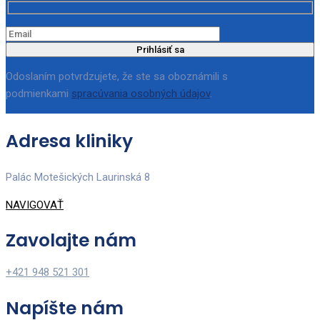
Prihlásiť sa
Odoslaním potvrdzujete, že ste sa oboznámili s
podmienkami
spracúvania osobných údajov
.
Adresa kliniky
Palác Motešických Laurinská 8
NAVIGOVAŤ
Zavolajte nám
+421 948 521 301
Napíšte nám