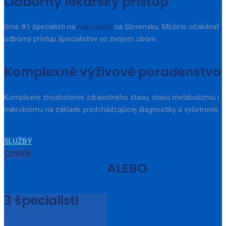
Odborný lekársky prístup
Sme #1 špecialisti na
mikrobióm
na Slovensku. Môžete očakávať
odborný prístup špecialistov vo svojom obore.
Komplexné výživové poradenstvo
Komplexné zhodnotenie zdravotného stavu, stavu metabolizmu i
mikrobiómu na základe predchádzajúcej diagnostiky a vyšetrenia.
KTO SME
SLUŽBY
CENNÍK
ALEBO
3
špecialisti