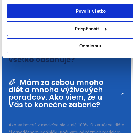
Mám si zakúpiť
Povoliť všetko
jednorázový vstup, alebo
dlhodobejší program?
Prispôsobiť
Ako vyzerá dietologická
Odmietnuť
konzultácia u vás a čo
všetko obsahuje?
Mám za sebou mnoho
diét a mnoho výživových
poradcov. Ako viem, že u
Vás to konečne zaberie?
Ako sa hovorí, v medicíne nie je nič 100%. O zaručenej diéte
či osvedčenom jedálničku počúvate od rôznych predajcov,