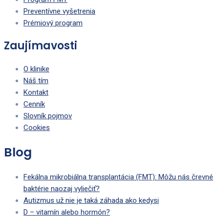
Preventívne vyšetrenia
Prémiový program
Zaujímavosti
O klinike
Náš tím
Kontakt
Cenník
Slovník pojmov
Cookies
Blog
Fekálna mikrobiálna transplantácia (FMT): Môžu nás črevné
baktérie naozaj vyliečiť?
Autizmus už nie je taká záhada ako kedysi
D – vitamín alebo hormón?