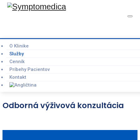
Odborná výživová
O Klinike
OBJEDNAŤ KONZULTÁCIU
Služby
konzultácia
Cenník
Príbehy Pacientov
Kontakt
Home
Symptomedica
–
Služby
–
Odborná výživová
konzultácia
Odborná výživová konzultácia