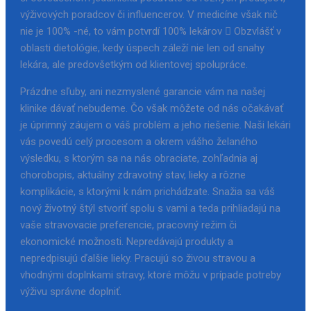
výživových poradcov či influencerov. V medicíne však nič
nie je 100% -né, to vám potvrdí 100% lekárov  Obzvlášť v
oblasti dietológie, kedy úspech záleží nie len od snahy
lekára, ale predovšetkým od klientovej spolupráce.
Prázdne sľuby, ani nezmyslené garancie vám na našej
klinike dávať nebudeme. Čo však môžete od nás očakávať
je úprimný záujem o váš problém a jeho riešenie. Naši lekári
vás povedú celý procesom a okrem vášho želaného
výsledku, s ktorým sa na nás obraciate, zohľadnia aj
chorobopis, aktuálny zdravotný stav, lieky a rôzne
komplikácie, s ktorými k nám prichádzate. Snažia sa váš
nový životný štýl stvoriť spolu s vami a teda prihliadajú na
vaše stravovacie preferencie, pracovný režim či
ekonomické možnosti. Nepredávajú produkty a
nepredpisujú ďalšie lieky. Pracujú so živou stravou a
vhodnými doplnkami stravy, ktoré môžu v prípade potreby
výživu správne doplniť.