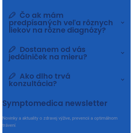
Čo ak mám
predpísaných veľa rôznych
liekov na rôzne diagnózy?
Dostanem od vás
jedálniček na mieru?
Ako dlho trvá
konzultácia?
Symptomedica newsletter
Novinky a aktuality o zdravej výžive, prevencii a optimálnom
trávení.