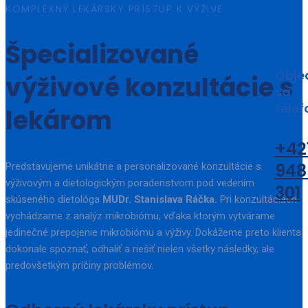
KOMPLEXNÝ LEKÁRSKY PRÍSTUP K VÝŽIVE
Špecializované
Obje
výživové konzultácie s
sa
telef
lekárom
+42
948
Predstavujeme unikátne a personalizované konzultácie s
výživovým a dietologickým poradenstvom pod vedením
301
skúseného dietológa
MUDr. Stanislava Ráčka.
Pri konzultáciách
vychádzame z analýz mikrobiómu, vďaka ktorým vytvárame
jedinečné prepojenie mikrobiómu a výživy. Dokážeme preto klienta
dokonale spoznať, odhaliť a riešiť nielen všetky následky, ale
predovšetkým príčiny problémov.