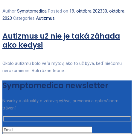
Author
Symptomedica
Posted on
19. októbra 2023
30. októbra
2023
Categories
Autizmus
Autizmus už nie je taká záhada
ako kedysi
Okolo autizmu bolo veľa mýtov, ako to už býva, keď niečomu
nerozumieme. Boli rôzne teórie...
Symptomedica newsletter
Novinky a aktuality o zdravej výžive, prevencii a optimálnom
trávení.