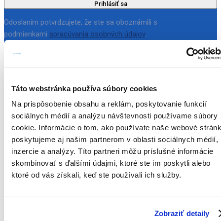
Prihlásiť sa
Odoslaním potvrdzujete, že ste sa oboznámili s
podmienkami
spracúvania osobných údajov
.
Adresa kliniky
Táto webstránka používa súbory cookies
Palác Motešických Laurinská 8
Na prispôsobenie obsahu a reklám, poskytovanie funkcií
NAVIGOVAŤ
sociálnych médií a analýzu návštevnosti používame súbory
cookie. Informácie o tom, ako používate naše webové stránk
Zavolajte nám
poskytujeme aj našim partnerom v oblasti sociálnych médií,
inzercie a analýzy. Títo partneri môžu príslušné informácie
+421 948 521 301
skombinovať s ďalšími údajmi, ktoré ste im poskytli alebo
ktoré od vás získali, keď ste používali ich služby.
Napíšte nám
office@symptomedica.com
Zobraziť detaily