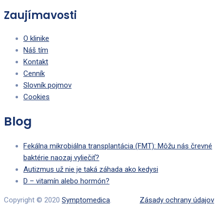
Zaujímavosti
O klinike
Náš tím
Kontakt
Cenník
Slovník pojmov
Cookies
Blog
Fekálna mikrobiálna transplantácia (FMT): Môžu nás črevné
baktérie naozaj vyliečiť?
Autizmus už nie je taká záhada ako kedysi
D – vitamín alebo hormón?
Copyright © 2020
Symptomedica
.
Zásady ochrany údajov