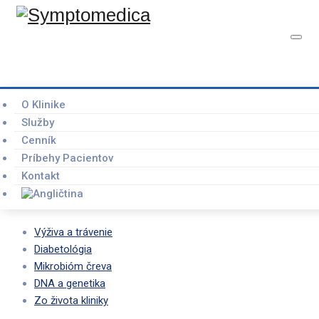
Autizmus
O Klinike
OBJEDNAŤ KONZULTÁCIU
Služby
Cenník
Home
Symptomedica
–
Blog
–
Autizmus
Príbehy Pacientov
Kontakt
Výživa a trávenie
Diabetológia
Mikrobióm čreva
DNA a genetika
Zo života kliniky