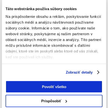
podmienkami
spracúvania osobných údajov
.
Táto webstránka používa súbory cookies
Adresa kliniky
Na prispôsobenie obsahu a reklám, poskytovanie funkcií
sociálnych médií a analýzu návštevnosti používame
súbory cookie. Informácie o tom, ako používate naše
Palác Motešických Laurinská 8
webové stránky, poskytujeme aj našim partnerom v
NAVIGOVAŤ
oblasti sociálnych médií, inzercie a analýzy. Títo partneri
môžu príslušné informácie skombinovať s ďalšími
Zavolajte nám
údajmi, ktoré ste im poskytli alebo ktoré od vás získali,
keď ste používali ich služby.
+421 948 521 301
Napíšte nám
Zobraziť detaily
office@symptomedica.com
Povoliť všetko
O nás
Prispôsobiť
Symptomedica je súkromná interná klinika špecializovaná na