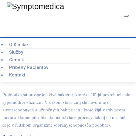
Probiotiká
O Klinike
OBJEDNAŤ KONZULTÁCIU
Služby
Cenník
Príbehy Pacientov
Kontakt
Probiotiká sú prospešné živé baktérie, ktoré osídľujú povrch tela ale
aj jednotlivé sliznice . V užšom slova zmysle hovoríme o
životaschopných a užitočných baktériách , ktoré žijú v tráviacom
trakte a kladne pôsobia ako na tráviace procesy, tak aj na ostatné
deje v ľudskom organizme /obranyschopnosť a podobne/.