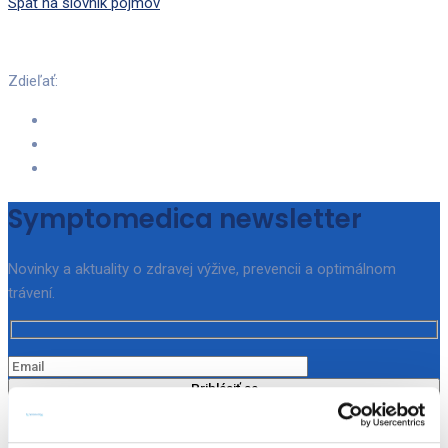
Späť na slovník pojmov
Zdieľať:
Symptomedica newsletter
Novinky a aktuality o zdravej výžive, prevencii a optimálnom
trávení.
Prihlásiť sa
Odoslaním potvrdzujete, že ste sa oboznámili s