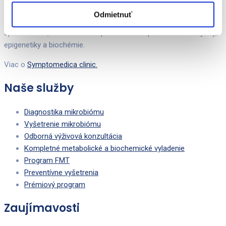
prevenciu a podpornú liečbu civilizačných ochorení. Náš tím
Odmietnuť
špecialistov tvoria odborníci na črevný
mikrobióm
spolu so
špecialistami, ktorí dlhodobo patria medzi špičku v oblasti výživy,
epigenetiky a biochémie.
Viac o
Symptomedica clinic.
Naše služby
Diagnostika mikrobiómu
Vyšetrenie mikrobiómu
Odborná výživová konzultácia
Kompletné metabolické a biochemické vyladenie
Program FMT
Preventívne vyšetrenia
Prémiový program
Zaujímavosti