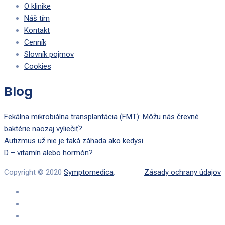
O klinike
Náš tím
Kontakt
Cenník
Slovník pojmov
Cookies
Blog
Fekálna mikrobiálna transplantácia (FMT): Môžu nás črevné
baktérie naozaj vyliečiť?
Autizmus už nie je taká záhada ako kedysi
D – vitamín alebo hormón?
Copyright © 2020
Symptomedica
.
Zásady ochrany údajov